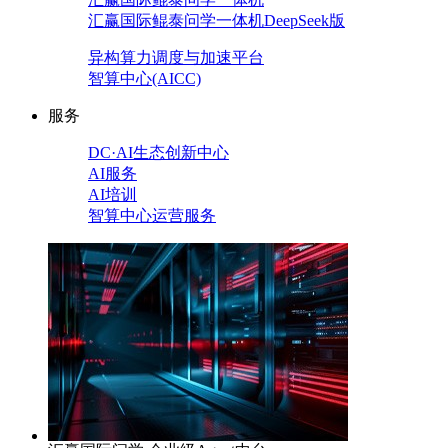
汇赢国际鲲泰问学一体机DeepSeek版
异构算力调度与加速平台
智算中心(AICC)
服务
DC·AI生态创新中心
AI服务
AI培训
智算中心运营服务