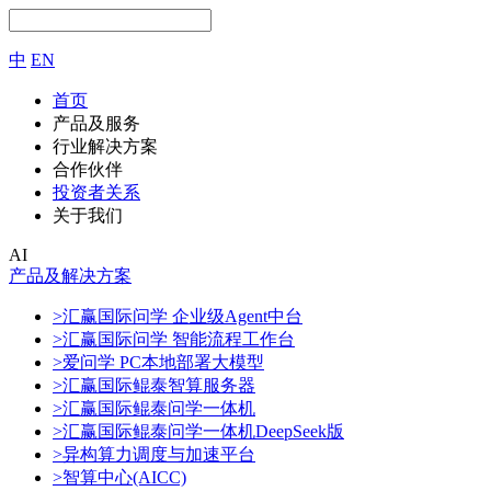
中
EN
首页
产品及服务
行业解决方案
合作伙伴
投资者关系
关于我们
AI
产品及解决方案
>汇赢国际问学 企业级Agent中台
>汇赢国际问学 智能流程工作台
>爱问学 PC本地部署大模型
>汇赢国际鲲泰智算服务器
>汇赢国际鲲泰问学一体机
>汇赢国际鲲泰问学一体机DeepSeek版
>异构算力调度与加速平台
>智算中心(AICC)