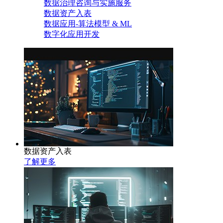
数据治理咨询与实施服务
数据资产入表
数据应用-算法模型 & ML
数字化应用开发
数据资产入表
了解更多